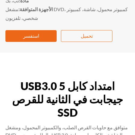
مادة:
تب، بك
الأجهزة المتوافقة:
مشغل DVD، كمبيوتر محمول، شاشة، كمبيوتر
شخصي، تلفزيون
تحميل
استفسر
USB3.0 امتداد كابل 5
جيجابت في الثانية للقرص
SSD
متوافق مع حاويات القرص الصلب، والكمبيوتر المحمول، ومشغل
DVD، والطابعة، ومحور USB 3.0، والشاشة، والكاميرا، ووسادة