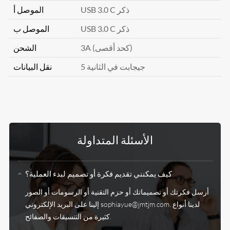
USB 3.0 C ذكر
الموصل أ
USB 3.0 C ذكر
الموصل ب
3A (كحد أقصى)
الشحن
5 جيجابت في الثانية
نقل البيانات
الأسئلة المتداولة
كيف يمكنني تقديم فكرة أو تصميم لبدء العملية؟
أرسل فكرتك أو تصميماتك أو حزم التقنية أو الرسومات أو الصور
إلينا على البريد الإلكتروني sophiayue@jmtjm.com. لدينا أنواع
كثيرة من التنسيقات والصفائح.