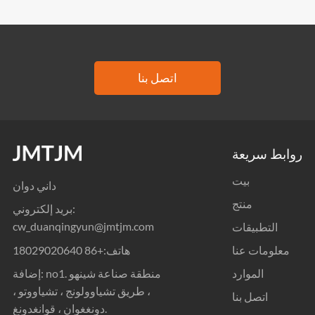
اتصل بنا
روابط سريعة
بيت
داني دوان
منتج
بريد إلكتروني:
cw_duanqingyun@jmtjm.com
التطبيقات
هاتف:
+86 18029020640
معلومات عنا
إضافة: no1. منطقة صناعة شينهو
الموارد
، طريق تشياوولونج ، تشياووتو ،
اتصل بنا
دونغغوان ، قوانغدونغ.