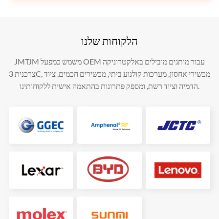
הלקוחות שלנו
JMTJM משמש כמפעל OEM עבור מותגים מובילים באלקטרוניקה
צרכנית 3C, מכשירי אחסון, מערכות קולנוע ביתי, מכשירים חכמים, ציוד
הדמיה וציוד רשת, ומספק פתרונות בהתאמה אישית ללקוחותינו.