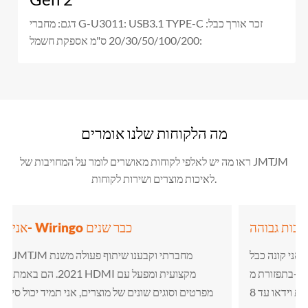
דגם: מחברי G-U3011: USB3.1 TYPE-C זכר אורך כבל:
20/30/50/100/200 ס"מ אספקת חשמל:
מה הלקוחות שלנו אומרים
ראו מה יש לאלפי לקוחות מאושרים לומר על המחויבות של JMTJM
לאיכות מוצרים ושירות לקוחות.
באיכות גבוהה!
בבעלותי חנות אלקטרוניקה ולעתים קרובות אני קונה כבל HDMI
בתפזורת מ- JMTJM. אלה עובדים נהדר! JMTJM מומלץ מאוד
לתמיכה בהעברת וידאו עד 8K ורזולוציות גבוהות יותר כדי לענות