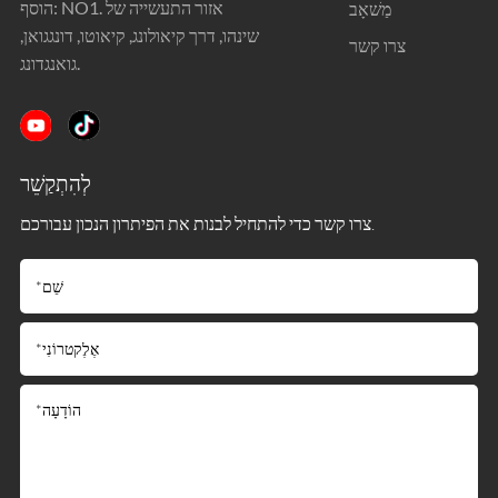
הוסף: NO1. אזור התעשייה של
מַשׁאָב
שינהו, דרך קיאולונג, קיאוטו, דונגגואן,
צרו קשר
גואנגדונג.
לְהִתְקַשֵׁר
צרו קשר כדי להתחיל לבנות את הפיתרון הנכון עבורכם.