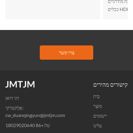
על צרכיהם של מכשירי תצוגה מודרניים. JMTJM ISBEST מותגי
כבלים HDMI!
צרו קשר
קישורים מהירים
בַּיִת
דני דואן
מוּצָר
אֶלֶקטרוֹנִי:
cw_duanqingyun@jmtjm.com
יישומים
טל:
+86 18029020640
עלינו