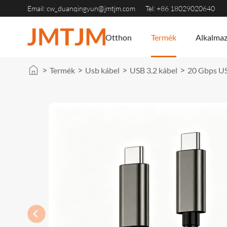
Email:
cw_duanqingyun@jmtjm.com
Tel: +86 18029020640
Otthon
Termék
Alkalma
>
>
>
>
Termék
Usb kábel
USB 3.2 kábel
20 Gbps US