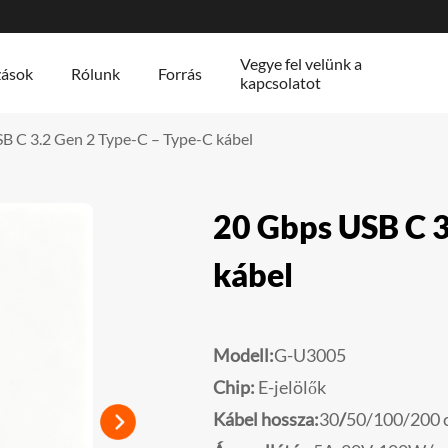
Vegye fel velünk a
zások
Rólunk
Forrás
kapcsolatot
B C 3.2 Gen 2 Type-C – Type-C kábel
20 Gbps USB C 3
kábel
Modell:
G-U3005
Chip:
E-jelölők
Kábel hossza:
30
/
50/100/200 