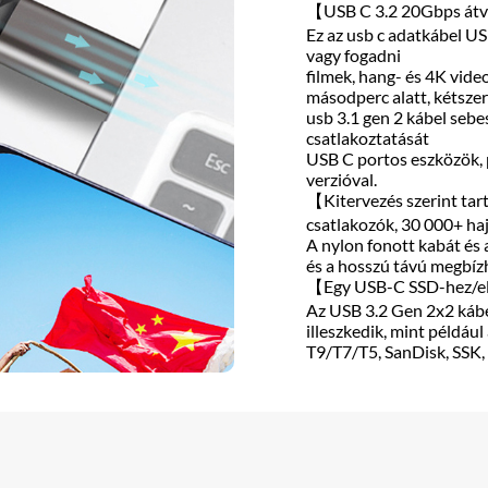
【USB C 3.2 20Gbps átv
Ez az usb c adatkábel U
vagy fogadni
filmek, hang- és 4K vide
másodperc alatt, kétszer
usb 3.1 gen 2 kábel seb
csatlakoztatását
USB C portos eszközök, p
verzióval.
【Kitervezés szerint tar
csatlakozók, 30 000+ hajl
A nylon fonott kabát és 
és a hosszú távú megbíz
【Egy USB-C SSD-hez/e
Az USB 3.2 Gen 2x2 kábe
illeszkedik, mint példáu
T9/T7/T5, SanDisk, SSK,