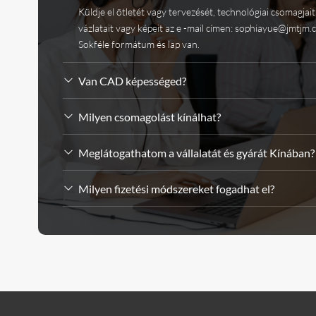
Küldje el ötletét vagy tervezését, technológiai csomagjait
vázlatait vagy képeit az e -mail címen:
sophiayue@jmtjm.
Sokféle formátum és lap van.
Van CAD képességed?
Milyen csomagolást kínálhat?
Meglátogathatom a vállalatát és gyárát Kínában?
Milyen fizetési módszereket fogadhat el?