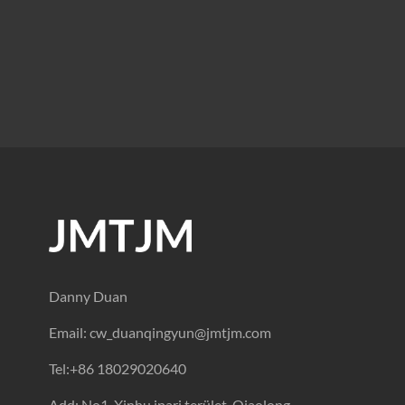
Danny Duan
Email:
cw_duanqingyun@jmtjm.com
Tel:
+86 18029020640
Add: No1. Xinhu ipari terület, Qiaolong