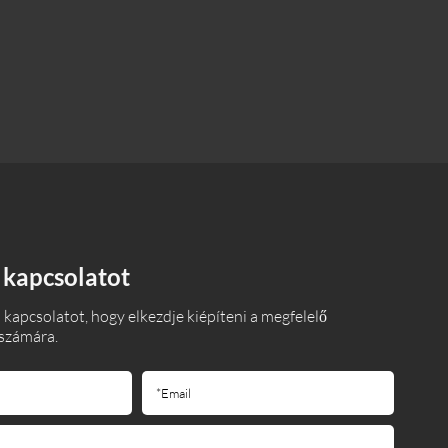
 kapcsolatot
 kapcsolatot, hogy elkezdje kiépíteni a megfelelő
számára.