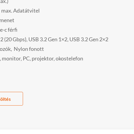
ax.)
 max. Adatátvitel
menet
-c férfi
2 (20 Gbps), USB 3.2 Gen 1×2, USB 3.2 Gen 2×2
kozók,
Nylon fonott
 monitor, PC, projektor, okostelefon
öltés