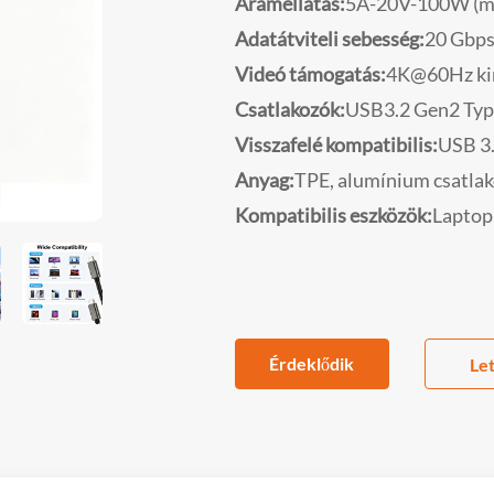
Áramellátás:
5A-20V-100W (m
Adatátviteli sebesség:
20 Gbps
Videó támogatás:
4K@60Hz ki
Csatlakozók:
USB3.2 Gen2 Type
Visszafelé kompatibilis:
USB 3.
Anyag:
TPE, alumínium csatla
Kompatibilis eszközök:
Laptop,
Érdeklődik
Let