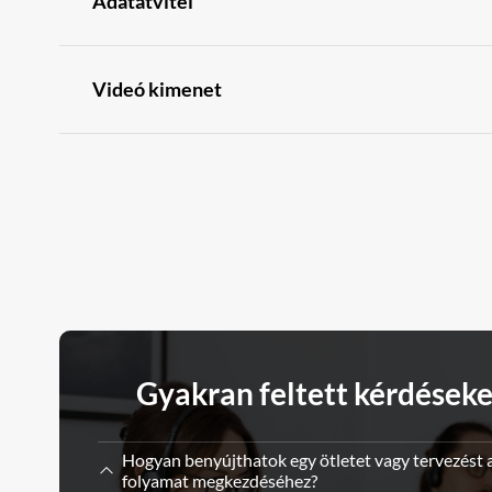
Adatátvitel
Videó kimenet
Gyakran feltett kérdéseke
Hogyan benyújthatok egy ötletet vagy tervezést 
folyamat megkezdéséhez?