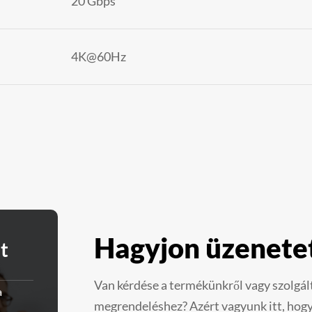
20 Gbps
4K@60Hz
Hagyjon üzenete
t
Van kérdése a termékünkről vagy szolgál
a
megrendeléshez? Azért vagyunk itt, hogy