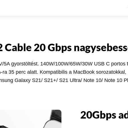
2 Cable 20 Gbps nagysebess
/5A gyorstöltést. 140W/100W/65W/30W USB C portos töl
ra 35 perc alatt. Kompatibilis a MacBook sorozatokkal, 
ung Galaxy S21/ S21+/ S21 Ultra/ Note 10/ Note 10 Plu
20Gbps ad