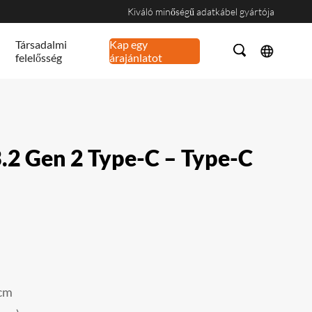
Kiváló minőségű adatkábel gyártója
Társadalmi
Kap egy
felelősség
árajánlatot
.2 Gen 2 Type-C – Type-C
cm