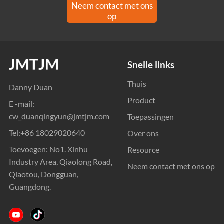
Neem contact met ons
op
Snelle links
Thuis
Danny Duan
Product
E -mail:
cw_duanqingyun@jmtjm.com
Toepassingen
Tel:
+86 18029020640
Over ons
Toevoegen: No1. Xinhu
Resource
Industry Area, Qiaolong Road,
Neem contact met ons op
Qiaotou, Dongguan,
Guangdong.