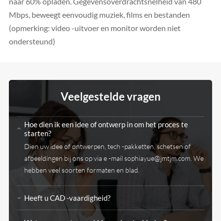
naar 60% opladen. Gegevensoverdrachtsnelheid van 480
Mbps, beweegt eenvoudig muziek, films en bestanden
(opmerking: video -uitvoer en monitor worden niet
ondersteund)
Veelgestelde vragen
Hoe dien ik een idee of ontwerp in om het proces te
starten?
Dien uw idee of ontwerpen, tech -pakketten, schetsen of
afbeeldingen bij ons op via e -mail
sophiayue@jmtjm.com
. We
hebben veel soorten formaten en blad.
Heeft u CAD -vaardigheid?