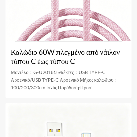
Καλώδιο 60W πλεγμένο από νάιλον
τύπου C έως τύπου C
Μοντέλο：G-U2018Συνδέκτες：USB TYPE-C
Αρσενικό/USB TYPE-C Αρσενικό Μήκος καλωδίου：
100/200/300cm Ισχύς Παράδοση:Προσ