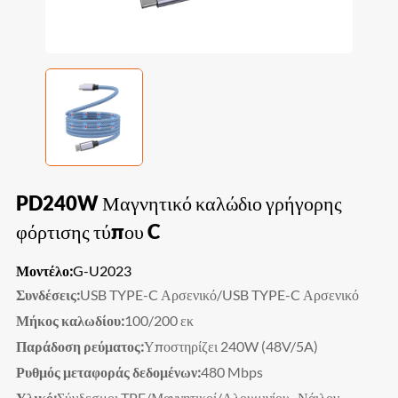
PD240W Μαγνητικό καλώδιο γρήγορης
φόρτισης τύπου C
Μοντέλο:
G-U2023
Συνδέσεις:
USB TYPE-C Αρσενικό/USB TYPE-C Αρσενικό
Μήκος καλωδίου:
100/200 εκ
Παράδοση ρεύματος:
Υποστηρίζει 240W (48V/5A)
Ρυθμός μεταφοράς δεδομένων:
480 Mbps
Υλικό:
Σύνδεσμοι TPE/Μαγνητικοί/Αλουμινίου, Νάιλον