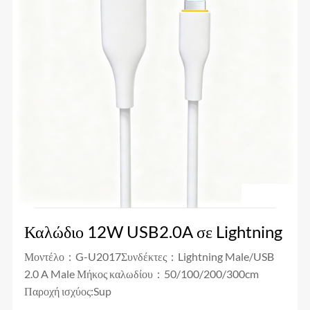
Καλώδιο 12W USB2.0A σε Lightning
Μοντέλο：G-U2017Συνδέκτες：Lightning Male/USB
2.0 A Male Μήκος καλωδίου：50/100/200/300cm
Παροχή ισχύος:Sup