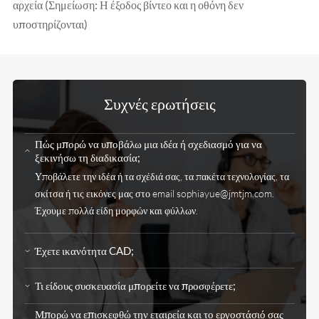
αρχεία (Σημείωση: Η έξοδος βίντεο και η οθόνη δεν
υποστηρίζονται)
Συχνές ερωτήσεις
Πώς μπορώ να υποβάλω μια ιδέα ή σχεδιασμό για να
ξεκινήσω τη διαδικασία;
Υποβάλετε την ιδέα ή τα σχέδιά σας, τα πακέτα τεχνολογίας, τα
σκίτσα ή τις εικόνες μας στο email
sophiayue@jmtjm.com
.
Έχουμε πολλά είδη μορφών και φύλλων.
Έχετε ικανότητα CAD;
Τι είδους συσκευασία μπορείτε να προσφέρετε;
Μπορώ να επισκεφθώ την εταιρεία και το εργοστάσιό σας