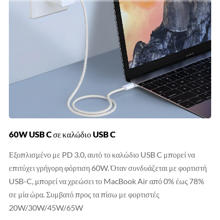
60W USB C σε καλώδιο USB C
Εξοπλισμένο με PD 3.0, αυτό το καλώδιο USB C μπορεί να
επιτύχει γρήγορη φόρτιση 60W. Όταν συνδυάζεται με φορτιστή
USB-C, μπορεί να χρεώσει το MacBook Air από 0% έως 78%
σε μία ώρα. Συμβατό προς τα πίσω με φορτιστές
20W/30W/45W/65W