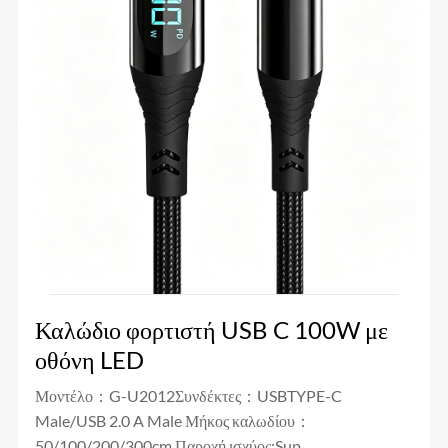
Καλώδιο φορτιστή USB C 100W με
οθόνη LED
Μοντέλο：G-U2012Συνδέκτες：USBTYPE-C
Male/USB 2.0 A Male Μήκος καλωδίου：
50/100/200/300cm Παροχή ισχύος:Sup