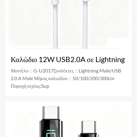
Καλώδιο 12W USB2.0A σε Lightning
Μοντέλο：G-U2017Συνδέκτες：Lightning Male/USB
2.0 A Male Μήκος καλωδίου：50/100/200/300cm
Παροχή ισχύος:Sup