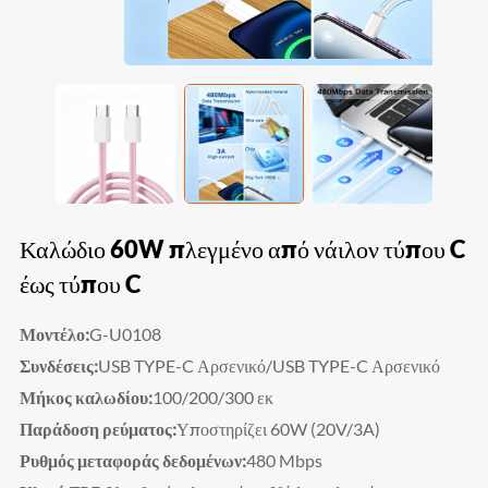
Καλώδιο 60W πλεγμένο από νάιλον τύπου C
έως τύπου C
Μοντέλο:
G-U0108
Συνδέσεις:
USB TYPE-C Αρσενικό/USB TYPE-C Αρσενικό
Μήκος καλωδίου:
100/200/300 εκ
Παράδοση ρεύματος:
Υποστηρίζει 60W (20V/3A)
Ρυθμός μεταφοράς δεδομένων:
480 Mbps