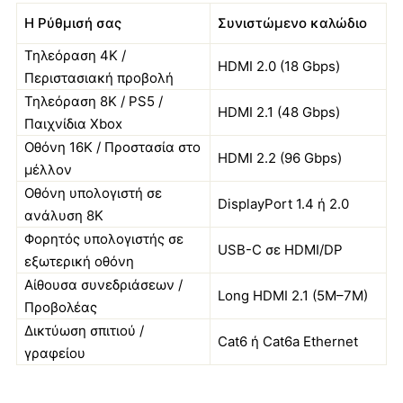
Η Ρύθμισή σας
Συνιστώμενο καλώδιο
Τηλεόραση 4K /
HDMI 2.0 (18 Gbps)
Περιστασιακή προβολή
Τηλεόραση 8K / PS5 /
HDMI 2.1 (48 Gbps)
Παιχνίδια Xbox
Οθόνη 16K / Προστασία στο
HDMI 2.2 (96 Gbps)
μέλλον
Οθόνη υπολογιστή σε
DisplayPort 1.4 ή 2.0
ανάλυση 8Κ
Φορητός υπολογιστής σε
USB-C σε HDMI/DP
εξωτερική οθόνη
Αίθουσα συνεδριάσεων /
Long HDMI 2.1 (5M–7M)
Προβολέας
Δικτύωση σπιτιού /
Cat6 ή Cat6a Ethernet
γραφείου