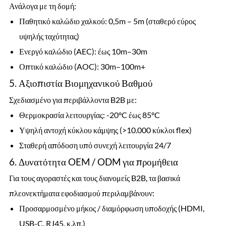
Ανάλογα με τη δομή:
Παθητικό καλώδιο χαλκού: 0,5m – 5m (σταθερό εύρος
υψηλής ταχύτητας)
Ενεργό καλώδιο (AEC): έως 10m–30m
Οπτικό καλώδιο (AOC): 30m–100m+
5. Αξιοπιστία Βιομηχανικού Βαθμού
Σχεδιασμένο για περιβάλλοντα B2B με:
Θερμοκρασία λειτουργίας: -20°C έως 85°C
Υψηλή αντοχή κύκλου κάμψης (>10.000 κύκλοι flex)
Σταθερή απόδοση υπό συνεχή λειτουργία 24/7
6. Δυνατότητα OEM / ODM για προμήθεια
Για τους αγοραστές και τους διανομείς B2B, τα βασικά
πλεονεκτήματα εφοδιασμού περιλαμβάνουν:
Προσαρμοσμένο μήκος / διαμόρφωση υποδοχής (HDMI,
USB-C, RJ45, κ.λπ.)