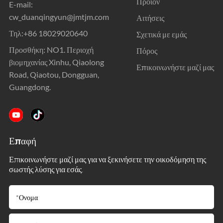
Προϊόν
E-mail:
cw_duanqingyun@jmtjm.com
Αιτήσεις
Τηλ:
+86 18029020640
Σχετικά με εμάς
Προσθήκη: NO1. Περιοχή
Πόρος
βιομηχανίας Xinhu, Qiaolong
Επικοινωνήστε μαζί μας
Road, Qiaotou, Dongguan,
Guangdong.
Επαφή
Επικοινωνήστε μαζί μας για να ξεκινήσετε την οικοδόμηση της
σωστής λύσης για εσάς.