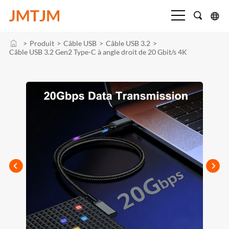
>
Produit
>
Câble USB
>
Câble USB 3.2
>
Câble USB 3.2 Gen2 Type-C à angle droit de 20 Gbit/s 4K