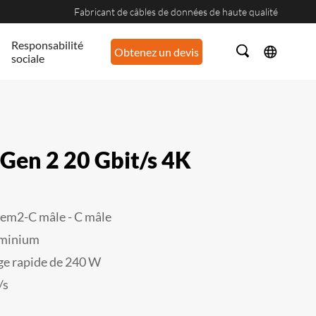
Fabricant de câbles de données de haute qualité
Responsabilité
Obtenez un devis
sociale
 Gen 2 20 Gbit/s 4K
Gem2-
C mâle - C mâle
luminium
rge rapide de 240 W
/s