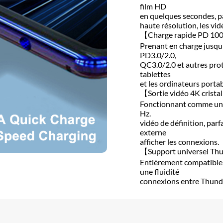
film HD
en quelques secondes, p
haute résolution, les vid
【Charge rapide PD 1
Prenant en charge jusqu
PD3.0/2.0,
QC3.0/2.0 et autres prot
tablettes
et les ordinateurs porta
【Sortie vidéo 4K crista
Fonctionnant comme un câ
Hz.
vidéo de définition, parf
externe
afficher les connexions.
【Support universel Th
Entièrement compatible a
une fluidité
connexions entre Thunde