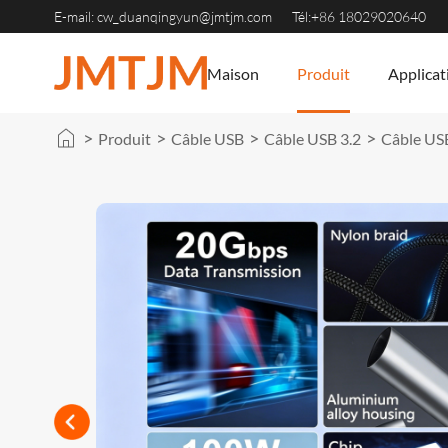
E-mail: cw_duanqingyun@jmtjm.com
Tél:+86 18029020640
Maison
Produit
Applicat
>
>
>
>
Produit
Câble USB
Câble USB 3.2
Câble USB