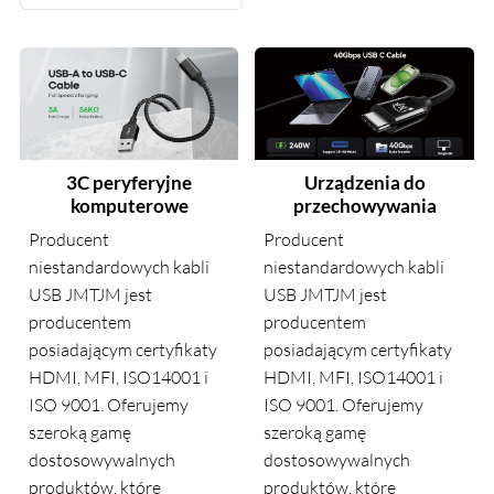
Urządzenia do
Kino domowe
przechowywania
Producent
Producent
niestandardowych kabli
li
niestandardowych kabli
USB JMTJM jest
USB JMTJM jest
producentem
producentem
posiadającym certyfikat
katy
posiadającym certyfikaty
HDMI, MFI, ISO14001 i
 i
HDMI, MFI, ISO14001 i
ISO 9001. Oferujemy
ISO 9001. Oferujemy
szeroką gamę
szeroką gamę
dostosowywalnych
dostosowywalnych
produktów, które
produktów, które
zapewniają najwyższą