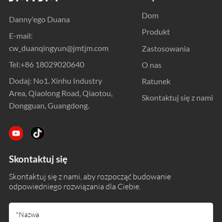
Dom
Danny'ego Duana
Produkt
E-mail:
cw_duanqingyun@jmtjm.com
Zastosowania
Tel:
+86 18029020640
O nas
Dodaj: No1. Xinhu Industry
Ratunek
Area, Qiaolong Road, Qiaotou,
Skontaktuj się z nami
Dongguan, Guangdong.
Skontaktuj się
Skontaktuj się z nami, aby rozpocząć budowanie
odpowiedniego rozwiązania dla Ciebie.