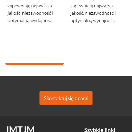
ą
zapewniają najwyższą
jakość, niezawodność i
i
jakość, niezawodność i
optymalną wydajność.
.
optymalną wydajność.
Skontaktuj się z nami
Szybkie linki