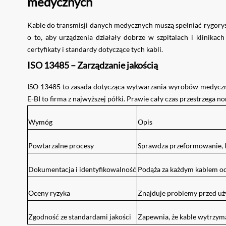
medycznych
Kable do transmisji danych medycznych muszą spełniać rygorys
o to, aby urządzenia działały dobrze w szpitalach i klinika
certyfikaty i standardy dotyczące tych kabli.
ISO 13485 – Zarządzanie jakością
ISO 13485 to zasada dotycząca wytwarzania wyrobów medycznyc
E-BI to firma z najwyższej półki. Prawie cały czas przestrzega n
Wymóg
Opis
Powtarzalne procesy
Sprawdza przeformowanie, lu
Dokumentacja
i identyfikowalność
Podąża za każdym kablem od
Oceny ryzyka
Znajduje problemy przed uży
Zgodność ze standardami jakości
Zapewnia, że ​​kable wytrzym