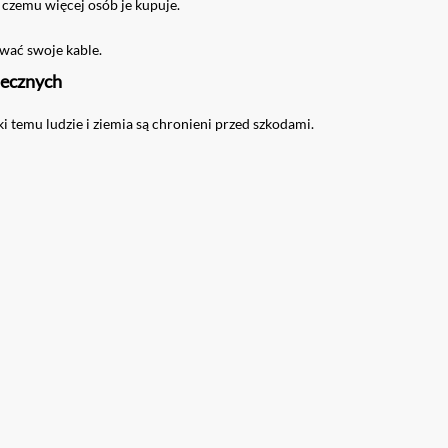
czemu więcej osób je kupuje.
wać swoje kable.
iecznych
 temu ludzie i ziemia są chronieni przed szkodami.