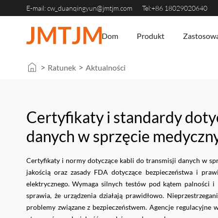
E-mail: cw_duanqingyun@jmtjm.com
Tel:+86 18029020640
Dom
Produkt
Zastosow
>
>
Ratunek
Aktualności
Certyfikaty i standardy doty
danych w sprzęcie medycz
Certyfikaty i normy dotyczące kabli do transmisji danych w 
jakością oraz zasady FDA dotyczące bezpieczeństwa i pra
elektrycznego. Wymaga silnych testów pod kątem palności i i
sprawia, że ​​urządzenia działają prawidłowo. Nieprzestrz
problemy związane z bezpieczeństwem. Agencje regulacyjne wy