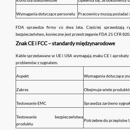
Kontrola dokumentów
Upewnia się, że dokumenty są
Wymagania dotyczące personelu
Pracownicy muszą posiadać o
FDA sprawdza firmy co dwa lata. Częściej sprawdzają r
bezpieczeństwo, konieczne jest przestrzeganie FDA 21 CFR 820
Znak CE i FCC – standardy międzynarodowe
Kable sprzedawane w UE i USA wymagają znaku CE i aprobaty F
problemów z sygnałem.
Aspekt
Wymagania dotyczące zn
Zakres
Obejmuje wiele produktó
Testowanie EMC
Sprawdza zarówno sygnały
Testowanie bezpieczeństwa
Potrzebne do przepisów 
produktu