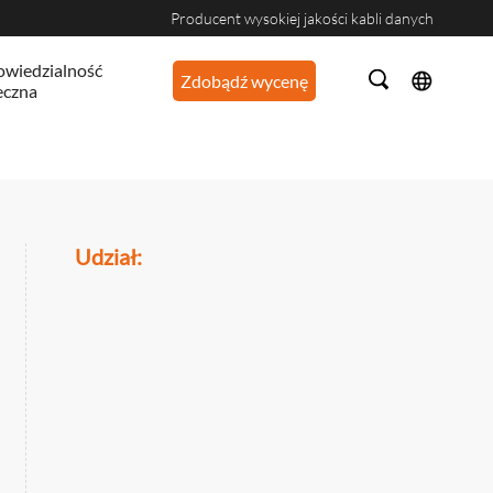
Producent wysokiej jakości kabli danych
wiedzialność
Zdobądź wycenę
eczna
Udział: