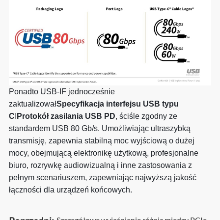
Ponadto USB-IF jednocześnie
zaktualizował
Specyfikacja interfejsu USB typu
C
I
Protokół zasilania USB PD
, ściśle zgodny ze
standardem USB 80 Gb/s. Umożliwiając ultraszybką
transmisję, zapewnia stabilną moc wyjściową o dużej
mocy, obejmującą elektronikę użytkową, profesjonalne
biuro, rozrywkę audiowizualną i inne zastosowania z
pełnym scenariuszem, zapewniając najwyższą jakość
łączności dla urządzeń końcowych.
Szczegółowe wyjaśnienie różnic między PCIe