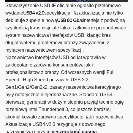
Stowarzyszenie USB-IF oficjalnie ogłosiło przełomowe
USB4 v2.0
wydanie
specyfikacja. Ta aktualizacja nie tylko
USB 80 Gb/s
debiutuje zupełnie nową
interfejs z podwójną
szybkością transmisji, ale także całkowicie przebudowuje
system nazewnictwa interfejsów USB, kładąc kres
długotrwałemu problemowi branży związanemu z
mylącym nazewnictwem specyfikacji.
Nazewnictwo interfejsów USB od lat wprawia w
zakłopotanie zarówno konsumentów, jak i
profesjonalistów z branży. Od wczesnych wersji Full
Speed ​​i High Speed ​​po zawiłe USB 3.2
Gen1/Gen2/Gen2x2, zasady nazewnictwa iteracyjnego
były notorycznie niejednoznaczne. Standard USB4
pierwszej generacji w dużym stopniu przyjął technologię
rdzeniową Intel Thunderbolt 3, co jeszcze bardziej
skomplikowało zarówno specyfikacje, jak i nazewnictwo.
Aktualizacja USB4 v2.0 rezygnuje z dowolnego
nazewnictwa i przyjmuje
szerokość pasma