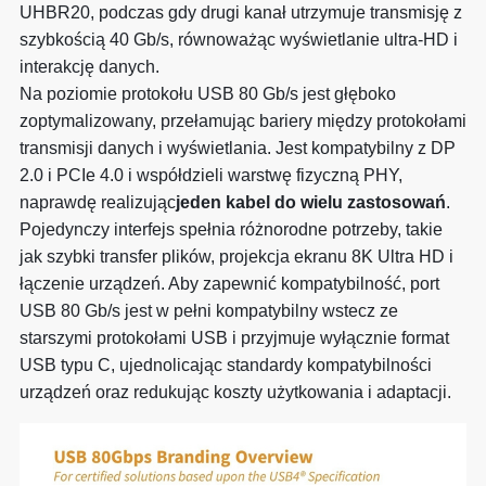
UHBR20, podczas gdy drugi kanał utrzymuje transmisję z
szybkością 40 Gb/s, równoważąc wyświetlanie ultra-HD i
interakcję danych.
Na poziomie protokołu USB 80 Gb/s jest głęboko
zoptymalizowany, przełamując bariery między protokołami
transmisji danych i wyświetlania. Jest kompatybilny z DP
2.0 i PCIe 4.0 i współdzieli warstwę fizyczną PHY,
naprawdę realizując
jeden kabel do wielu zastosowań
.
Pojedynczy interfejs spełnia różnorodne potrzeby, takie
jak szybki transfer plików, projekcja ekranu 8K Ultra HD i
łączenie urządzeń. Aby zapewnić kompatybilność, port
USB 80 Gb/s jest w pełni kompatybilny wstecz ze
starszymi protokołami USB i przyjmuje wyłącznie format
USB typu C, ujednolicając standardy kompatybilności
urządzeń oraz redukując koszty użytkowania i adaptacji.