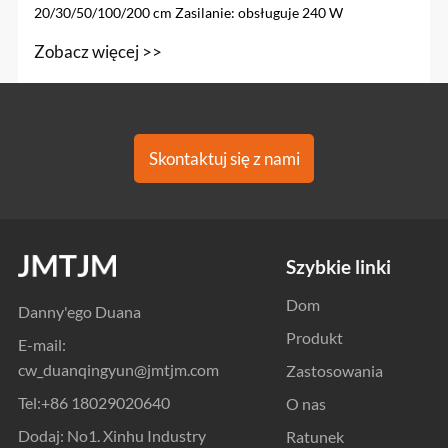
20/30/50/100/200 cm Zasilanie: obsługuje 240 W
Zobacz więcej >>
Skontaktuj się z nami
Szybkie linki
Dom
Danny'ego Duana
Produkt
E-mail:
cw_duanqingyun@jmtjm.com
Zastosowania
Tel:
+86 18029020640
O nas
Dodaj: No1. Xinhu Industry
Ratunek