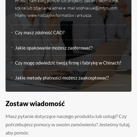
Prześlij nam swój pomysł lub projekty, pakiety techniczne,
szkice lub zdjęcia na adres e -mail sophiayue@jmtjm.com.
Mamy wiele rodzajów formatów i arkusza.
Czy masz zdolność CAD?
Jakie opakowanie możesz zaoferować?
Czy mogę odwiedzić twoją firmę i fabrykę w Chinach?
Jakie metody płatności możesz zaakceptować?
Zostaw wiadomość
Masz pytanie dotyczące naszego produktu lub usługi? Czy
potrzebujesz pomocy w swoim zamówieniu? Jesteśmy tutaj,
aby pomóc