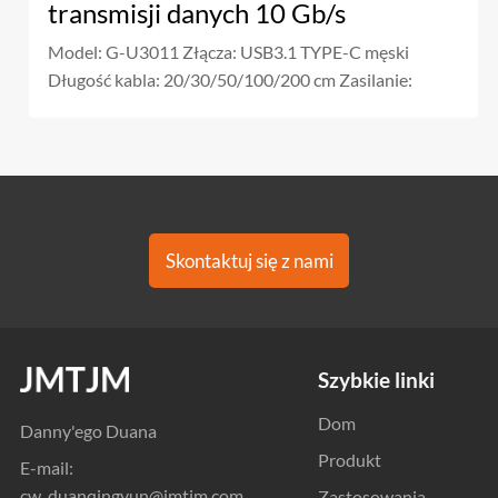
transmisji danych 10 Gb/s
Model: G-U3011 Złącza: USB3.1 TYPE-C męski
Długość kabla: 20/30/50/100/200 cm Zasilanie:
Skontaktuj się z nami
Szybkie linki
Dom
Danny'ego Duana
Produkt
E-mail:
cw_duanqingyun@jmtjm.com
Zastosowania