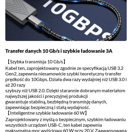
Transfer danych 10 Gb/s i szybkie ładowanie 3A
【Szybka transmisja 10 Gb/s】
Kabel ten, zaprojektowany zgodnie ze specyfikacją USB 3.2
Gen2, zapewnia niesamowicie szybki teoretyczny transfer
prędkość do 10Gbps. Działa dwa razy wydajniej niż USB 3.0 i
aż 20 razy
szybszy niż USB 2.0. Dzięki starannie dobranym materiałom
najwyższej jakości i precyzyjnej produkcji
gwarantuje stabilną, bezbłędną transmisję danych,
zapewniając bezpieczną i stałą wydajność.
【Inteligentne szybkie ładowanie 60 W】
Zaprojektowany z myślą o bezpiecznym, szybkim ładowaniu
wszystkich urządzeń USB-C, ten kabel zapewnia
maksymalna moc wyjściowa 60 W przy 20 V. Zaawansowana