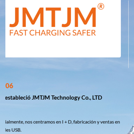
2007
Otorgó varios títulos honoríficos