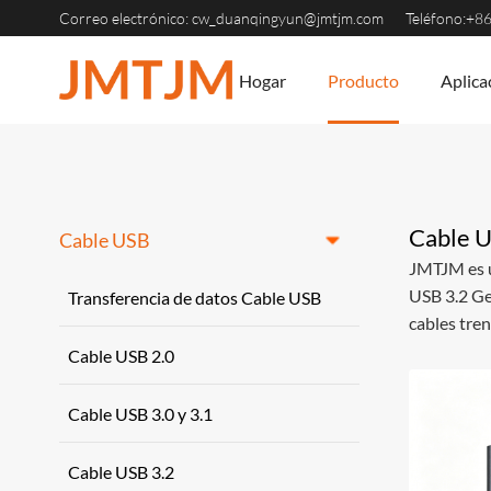
Correo electrónico:
cw_duanqingyun@jmtjm.com
Teléfono:+8
Hogar
Producto
Aplica
Cable 
Cable USB
JMTJM es u
USB 3.2 Ge
Transferencia de datos Cable USB
cables tren
Cable USB 2.0
Cable USB 3.0 y 3.1
Cable USB 3.2