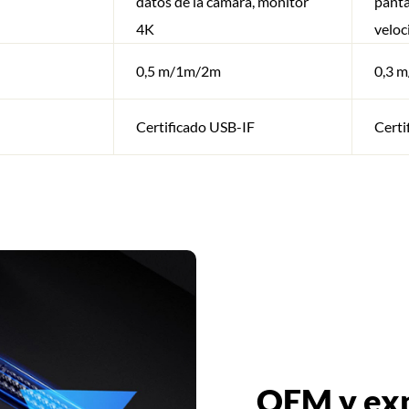
datos de la cámara, monitor
panta
4K
veloc
0,5 m/1m/2m
0,3 
Certificado USB-IF
Certi
OEM y exp