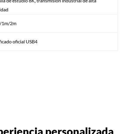
lla de estudio 8K, transmisión industrial de alta
idad
m/1m/2m
ficado oficial USB4
eriencia personalizada