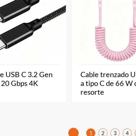
e USB C 3.2 Gen
Cable trenzado 
 20 Gbps 4K
a tipo C de 66 W 
resorte
1
2
3
4