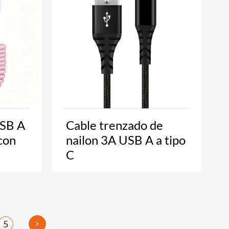
USB A
Cable trenzado de
con
nailon 3A USB A a tipo
C
>
5