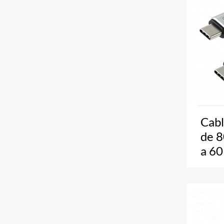
Cab
de 8
a 60