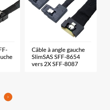
FF-
Câble à angle gauche
auche
SlimSAS SFF-8654
vers 2X SFF-8087
>