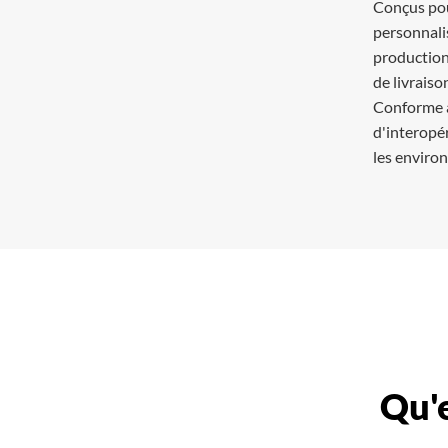
Conçus pou
personnali
production
de livraiso
Conforme a
d'interopé
les enviro
Qu'e