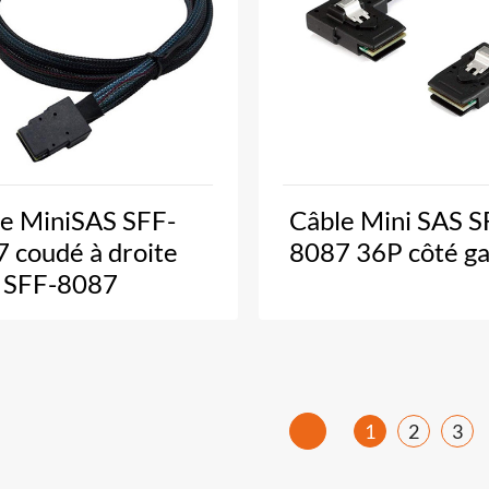
e MiniSAS SFF-
Câble Mini SAS S
 coudé à droite
8087 36P côté g
s SFF-8087
1
2
3