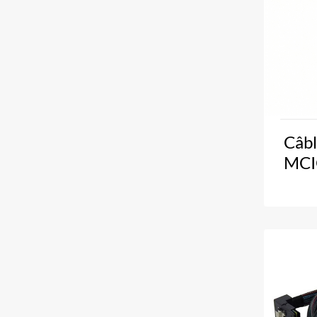
Câbl
MCI