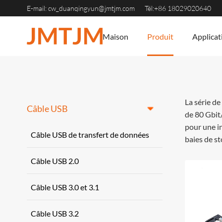
E-mail: cw_duanqingyun@jmtjm.com
Tél:+86 18029020640
Maison
Produit
Applicat
La série d
Câble USB
de 80 Gbit
pour une in
Câble USB de transfert de données
baies de s
Câble USB 2.0
Câble USB 3.0 et 3.1
Câble USB 3.2