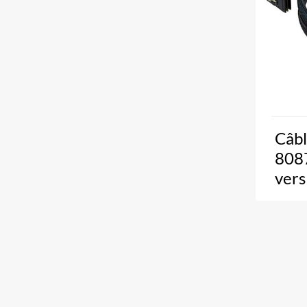
Câbl
8087
ver