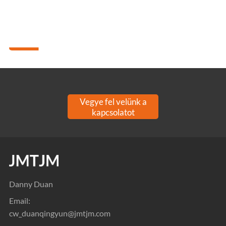
Vegye fel velünk a
kapcsolatot
Danny Duan
Email:
cw_duanqingyun@jmtjm.com