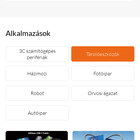
Alkalmazások
3C számítógépes
Tárolóeszközök
perifériák
Házimozi
Fotóipar
Robot
Orvosi ágazat
Autóipar