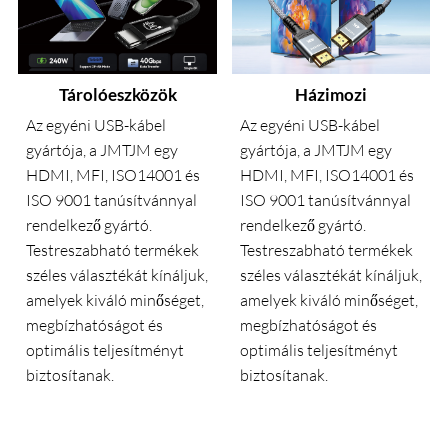
Tárolóeszközök
Házimozi
Az egyéni USB-kábel
Az egyéni USB-kábel
gyártója, a JMTJM egy
gyártója, a JMTJM egy
HDMI, MFI, ISO14001 és
HDMI, MFI, ISO14001 és
ISO 9001 tanúsítvánnyal
ISO 9001 tanúsítvánnyal
rendelkező gyártó.
rendelkező gyártó.
Testreszabható termékek
Testreszabható termékek
széles választékát kínáljuk,
széles választékát kínáljuk,
amelyek kiváló minőséget,
amelyek kiváló minőséget,
megbízhatóságot és
megbízhatóságot és
optimális teljesítményt
optimális teljesítményt
biztosítanak.
biztosítanak.