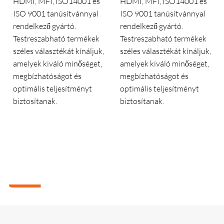
HDMI, MFI, ISO14001 és
HDMI, MFI, ISO14001 és
ISO 9001 tanúsítvánnyal
ISO 9001 tanúsítvánnyal
rendelkező gyártó.
rendelkező gyártó.
Testreszabható termékek
Testreszabható termékek
széles választékát kínáljuk,
széles választékát kínáljuk,
amelyek kiváló minőséget,
amelyek kiváló minőséget,
megbízhatóságot és
megbízhatóságot és
optimális teljesítményt
optimális teljesítményt
biztosítanak.
biztosítanak.