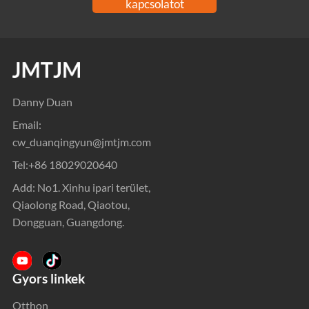
kapcsolatot
Danny Duan
Email:
cw_duanqingyun@jmtjm.com
Tel:
+86 18029020640
Add: No1. Xinhu ipari terület,
Qiaolong Road, Qiaotou,
Dongguan, Guangdong.
Gyors linkek
Otthon