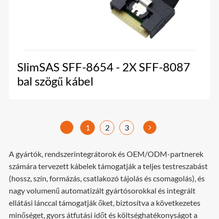
SlimSAS SFF-8654 - 2X SFF-8087
bal szögű kábel
>
1
2
3
A gyártók, rendszerintegrátorok és OEM/ODM-partnerek
számára tervezett kábelek támogatják a teljes testreszabást
(hossz, szín, formázás, csatlakozó tájolás és csomagolás), és
nagy volumenű automatizált gyártósorokkal és integrált
ellátási lánccal támogatják őket, biztosítva a következetes
minőséget, gyors átfutási időt és költséghatékonyságot a