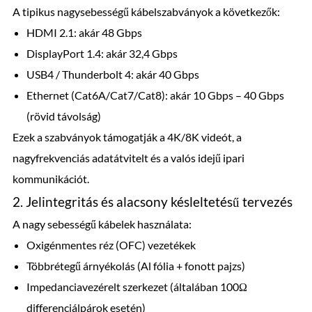
A tipikus nagysebességű kábelszabványok a következők:
HDMI 2.1: akár 48 Gbps
DisplayPort 1.4: akár 32,4 Gbps
USB4 / Thunderbolt 4: akár 40 Gbps
Ethernet (Cat6A/Cat7/Cat8): akár 10 Gbps – 40 Gbps
(rövid távolság)
Ezek a szabványok támogatják a 4K/8K videót, a
nagyfrekvenciás adatátvitelt és a valós idejű ipari
kommunikációt.
2. Jelintegritás és alacsony késleltetésű tervezés
A nagy sebességű kábelek használata:
Oxigénmentes réz (OFC) vezetékek
Többrétegű árnyékolás (Al fólia + fonott pajzs)
Impedanciavezérelt szerkezet (általában 100Ω
differenciálpárok esetén)