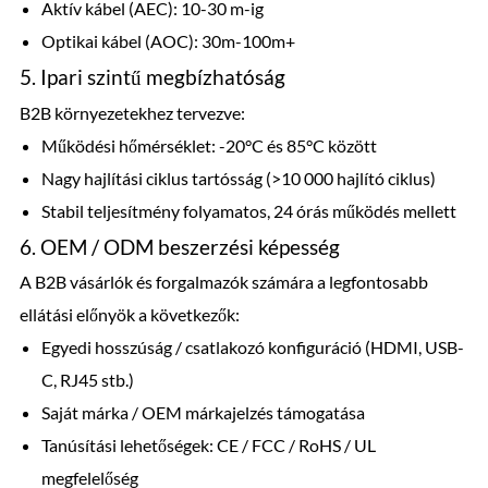
Aktív kábel (AEC): 10-30 m-ig
Optikai kábel (AOC): 30m-100m+
5. Ipari szintű megbízhatóság
B2B környezetekhez tervezve:
Működési hőmérséklet: -20°C és 85°C között
Nagy hajlítási ciklus tartósság (>10 000 hajlító ciklus)
Stabil teljesítmény folyamatos, 24 órás működés mellett
6. OEM / ODM beszerzési képesség
A B2B vásárlók és forgalmazók számára a legfontosabb
ellátási előnyök a következők:
Egyedi hosszúság / csatlakozó konfiguráció (HDMI, USB-
C, RJ45 stb.)
Saját márka / OEM márkajelzés támogatása
Tanúsítási lehetőségek: CE / FCC / RoHS / UL
megfelelőség