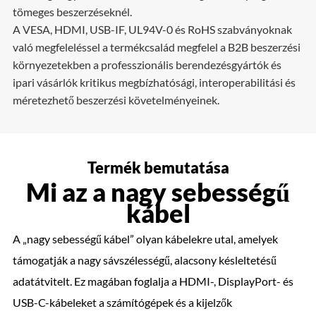
tömeges beszerzéseknél.
A VESA, HDMI, USB-IF, UL94V-0 és RoHS szabványoknak
való megfeleléssel a termékcsalád megfelel a B2B beszerzési
környezetekben a professzionális berendezésgyártók és
ipari vásárlók kritikus megbízhatósági, interoperabilitási és
méretezhető beszerzési követelményeinek.
Termék bemutatása
Mi az a nagy sebességű
kábel
A „nagy sebességű kábel” olyan kábelekre utal, amelyek
támogatják a nagy sávszélességű, alacsony késleltetésű
adatátvitelt. Ez magában foglalja a HDMI-, DisplayPort- és
USB-C-kábeleket a számítógépek és a kijelzők