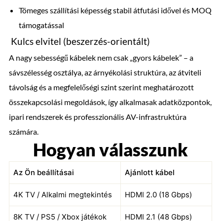
Tömeges szállítási képesség stabil átfutási idővel és MOQ
támogatással
Kulcs elvitel (beszerzés-orientált)
A nagy sebességű kábelek nem csak „gyors kábelek” – a
sávszélesség osztálya, az árnyékolási struktúra, az átviteli
távolság és a megfelelőségi szint szerint meghatározott
összekapcsolási megoldások, így alkalmasak adatközpontok,
ipari rendszerek és professzionális AV-infrastruktúra
számára.
Hogyan válasszunk
Az Ön beállításai
Ajánlott kábel
4K TV / Alkalmi megtekintés
HDMI 2.0 (18 Gbps)
8K TV / PS5 / Xbox játékok
HDMI 2.1 (48 Gbps)