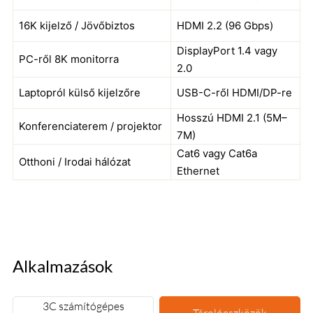
16K kijelző / Jövőbiztos
HDMI 2.2 (96 Gbps)
DisplayPort 1.4 vagy
PC-ről 8K monitorra
2.0
Laptopról külső kijelzőre
USB-C-ről HDMI/DP-re
Hosszú HDMI 2.1 (5M–
Konferenciaterem / projektor
7M)
Cat6 vagy Cat6a
Otthoni / Irodai hálózat
Ethernet
Alkalmazások
3C számítógépes
Tárolóeszközök