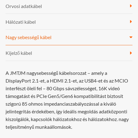
Orvosi adatkábel
Hálózati kábel
Nagy sebességű kábel
Kijelző kábel
A JMTJM nagysebességű kábelsorozat – amely a
DisplayPort 2.1-et, a HDMI 2.1-et, az USB4-et és az MCIO
interfészt öleli fel – 80 Gbps sávszélességet, 16K videó
támogatást és PCIe Gen5/Gen6 kompatibilitást biztosít
szigorú 85 ohmos impedanciaszabályozással a kiváló
jelintegritás érdekében, így ideális megoldás adatközponti
kiszolgálók, kapcsolók hálózatokhoz és hálózatokhoz. nagy
teljesítményű munkaállomások.