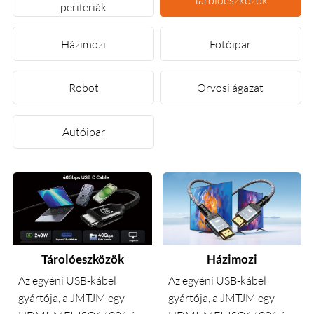
perifériák
Házimozi
Fotóipar
Robot
Orvosi ágazat
Autóipar
Tárolóeszközök
Házimozi
Az egyéni USB-kábel
Az egyéni USB-kábel
gyártója, a JMTJM egy
gyártója, a JMTJM egy