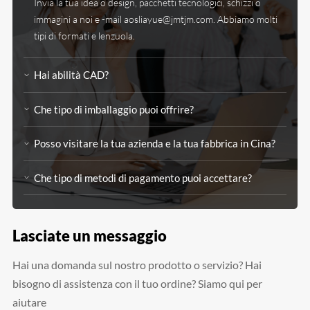
Invia la tua idea o design, pacchetti tecnologici, schizzi o
immagini a noi e -mail
aosliayue@jmtjm.com
. Abbiamo molti
tipi di formati e lenzuola.
Hai abilità CAD?
Che tipo di imballaggio puoi offrire?
Posso visitare la tua azienda e la tua fabbrica in Cina?
Che tipo di metodi di pagamento puoi accettare?
Lasciate un messaggio
Hai una domanda sul nostro prodotto o servizio? Hai
bisogno di assistenza con il tuo ordine? Siamo qui per
aiutare